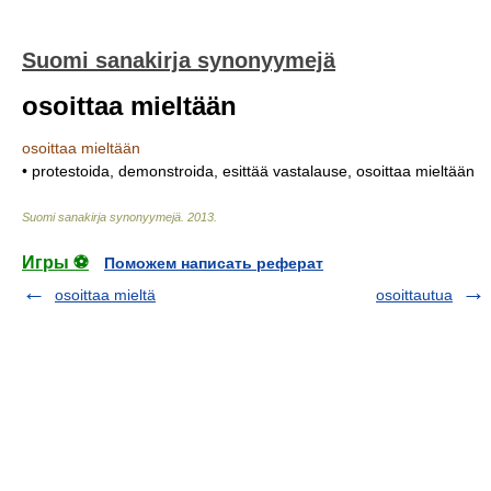
Suomi sanakirja synonyymejä
osoittaa mieltään
osoittaa mieltään
• protestoida, demonstroida, esittää vastalause, osoittaa mieltään
Suomi sanakirja synonyymejä
.
2013
.
Игры ⚽
Поможем написать реферат
osoittaa mieltä
osoittautua